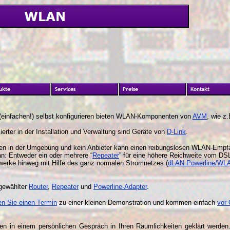
einfachen!) selbst konfigurieren bieten WLAN-Komponenten von
AVM
, wie z.
erter in der Installation und Verwaltung sind Geräte von
D-Link
.
en in der Umgebung und kein Anbieter kann einen reibungslosen WLAN-Empf
an: Entweder ein oder mehrere “
Repeater
” für eine höhere Reichweite vom DS
rke hinweg mit Hilfe des ganz normalen Stromnetzes (
dLAN Powerline/WL
sgewählter
Router
,
Repeater
und
Powerline-Adapter
.
en Sie einen Termin
zu einer kleinen Demonstration und kommen einfach
vor 
ten in einem persönlichen Gespräch in Ihren Räumlichkeiten geklärt werde