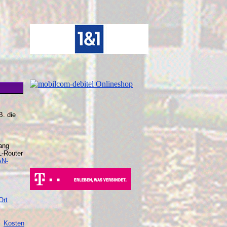
B. die
ang
L-Router
AN-
Ort
n.
Kosten